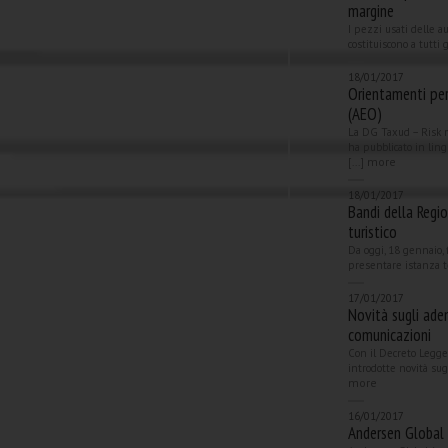
margine
I pezzi usati delle a
costituiscono a tutti g
18/01/2017
Orientamenti pe
(AEO)
La DG Taxud – Risk 
ha pubblicato in li
more
[...]
18/01/2017
Bandi della Regi
turistico
Da oggi, 18 gennaio, 
presentare istanza t
17/01/2017
Novità sugli ade
comunicazioni
Con il Decreto Legge
introdotte novità sug
more
16/01/2017
Andersen Global 