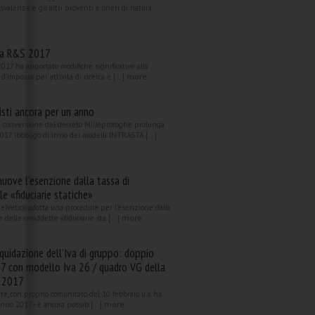
valenze e gli altri proventi e oneri di natura
ta R&S 2017
2017 ha apportato modifiche significative alla
more
 d’imposta per attività di ricerca e [...]
sti ancora per un anno
di conversione del decreto Milleproroghe prolunga
017 l’obbligo di invio dei modelli INTRASTA [...]
uove l’esenzione dalla tassa di
e «fiduciarie statiche»
 elvetico adotta una procedura per l’esenzione dalla
more
 delle cosiddette «fiduciarie sta [...]
iquidazione dell’Iva di gruppo: doppio
017 con modello Iva 26 / quadro VG della
A 2017
te, con proprio comunicato del 10 febbraio u.s. ha
more
anno 2017 - è ancora possib [...]