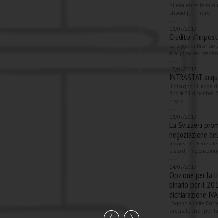
plusvalenze, le minus
more
straord [...]
18/02/2017
Credito d’impos
La legge di Bilancio 
disciplina del credito
17/02/2017
INTRASTAT acqui
Il disegno di legge 
fino al 31 dicembre 2
more
16/02/2017
La Svizzera prom
negoziazione dell
Il Consiglio Federale
tassa di negoziazione
14/02/2017
Opzione per la l
binario per il 2
dichiarazione IV
L’Agenzia delle Entra
precisato che - per l’