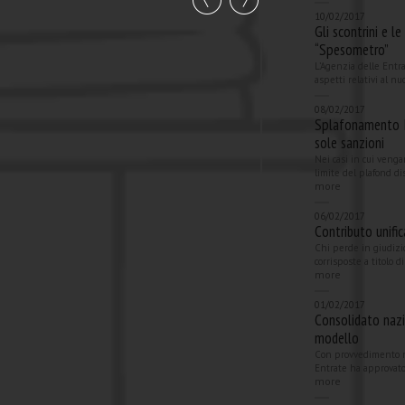
10/02/2017
Gli scontrini e l
“Spesometro”
L’Agenzia delle Entrat
aspetti relativi al nu
08/02/2017
Splafonamento I
sole sanzioni
Nei casi in cui venga
limite del plafond dis
more
06/02/2017
Contributo unifi
Chi perde in giudizi
corrisposte a titolo d
more
01/02/2017
Consolidato naz
modello
Con provvedimento n.
Entrate ha approvato 
more