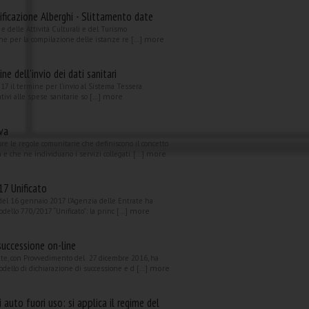
ificazione Alberghi - Slittamento date
 e delle Attività Culturali e del Turismo
more
ne per la compilazione delle istanze re [...]
ne dell'invio dei dati sanitari
2017 il termine per l’invio al Sistema Tessera
more
ativi alle spese sanitarie so [...]
Iva
re le regole comunitarie che definiscono il concetto
more
a e che ne individuano i servizi collegati. [...]
7 Unificato
el 16 gennaio 2017 l’Agenzia delle Entrate ha
more
dello 770/2017 “Unificato”: la princ [...]
successione on-line
ate, con Provvedimento del 27 dicembre 2016, ha
more
dello di dichiarazione di successione e d [...]
 auto fuori uso: si applica il regime del