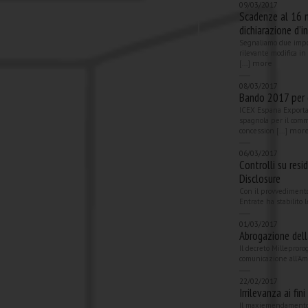
09/03/2017
Scadenze al 16 
dichiarazione d’i
Segnaliamo due impo
rilevante modifica in
more
[...]
08/03/2017
Bando 2017 per g
ICEX Espana Exportac
spagnola per il comm
mor
concession [...]
06/03/2017
Controlli su resi
Disclosure
Con il provvedimento
Entrate ha stabilito l
01/03/2017
Abrogazione dell
Il decreto Milleproro
comunicazione all'Amm
22/02/2017
Irrilevanza ai fi
Il maxiemendamento 