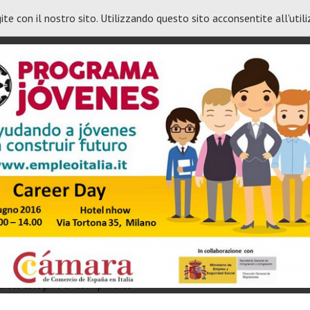
ite con il nostro sito. Utilizzando questo sito acconsentite all'util
del corrispettivi: dalle Entrate i
oggetti esonerati
nza di consulenza giuridica, l’Agenzia delle Entrate
more
 dei distributori automatici, s [...]
ortamento per favorire lo sviluppo
2017 ha prorogato - fino al 31 dicembre 2017 - il maxi
more
 di beni materiali nuovi strumentali all&rs [...]
truzioni modello TR – rimborsi senza
derisce al regime di “adempimento
 al “programma di assistenza”