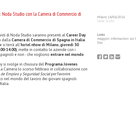
 se considerati a rischio, non saranno più tenuti a
more
ione per i rimborsi IVA, superiori a 3 [...]
: Noda Studio con la Camera di Commercio di
Milano 14/06/2016
lie di fatturato per la notifica preventiva
Noda Studio
di concentrazione all'Autorità Garante
a e del Mercato
nisti di Noda Studio saranno presenti al
Career Day
Links
lla Concorrenza e del Mercato ha deliberato che, a
maggiori informazioni sul 
o dalla
Camera di Commercio di Spagna in Italia
.
more
 2017, le soglie di fatturato olt [...]
Day
 si terrà all'
hotel nhow di Milano, giovedì 30
.00-14.00)
, mette in contatto le aziende con i
 spagnoli e non - che vogliono
entrare nel mondo
: al via lo scambio automatico di
ay si svolge in chiusura del
Programa Jóvenes
la
Camera lo scorso febbraio in collaborazione con
è stato sottoscritto l'accordo bilaterale per
more
 di informazioni del [...]
o de Empleo y Seguridad Social
per favorire
to nel mondo del lavoro dei giovani spagnoli
Italia.
ft. L’Italia parla ai professionisti tax di
iuniti a Washington
naging partner dello studio, è uno dei relatori alla
more
ference, che si tiene a Washington, DC [...]
ry Reporting: pubblicato il Decreto del
nomia e delle finanze, con proprio Decreto del 23