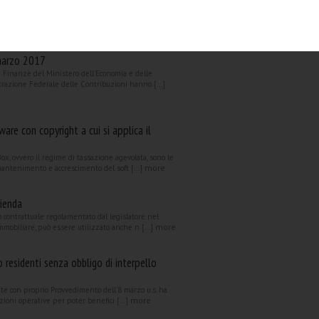
ato in Gazzetta Ufficiale lo scorso 8 marzo [...]
o Italia – Svizzera sulle “richieste di
marzo 2017
e Finanze del Ministero dell’Economia e delle
razione Federale delle Contribuzioni hanno [...]
ware con copyright a cui si applica il
x, ovvero il regime di tassazione agevolata, sono le
more
 mantenimento e accrescimento del soft [...]
zienda
lo contrattuale regolamentato dal legislatore nel
more
mmobiliare, può essere utilizzato anche n [...]
o residenti senza obbligo di interpello
ate con proprio Provvedimento dell’8 marzo u.s. ha
more
uzioni operative per poter benefici [...]