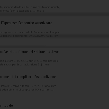
uto, smontati dai demolitori e rivenduti come ricambi,
more
li effetti “beni d’occasione& [...]
r l’Operatore Economico Autorizzato
management e Security della Commissione Europea
ngua italiana il documento TAXUD/B2/047/2011-Rev
one Veneto a favore del settore ricettivo-
fino alle ore 17:00 del 12 aprile 2017 sarà possibile
more
elematica per la partecipazione [...]
mpimenti di compliance IVA: abolizione
 193/2016, convertito con L. 225/2016, sono state
li adempimenti di compliance IVA a partire [...]
in Israele