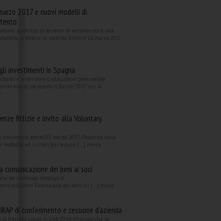
marzo 2017 e nuovi modelli di
ntento
rtanti scadenze in termini di versamento e una
 materia di lettere di intento. Entro il 16 marzo 201
li investimenti in Spagna
iones e Inversiones, istituzione governativa
ercio estero, ha aperto il Bando 2017 per la
e
denze fittizie e invito alla Voluntary
 emanato lo scorso 03 marzo 2017, l’Agenzia delle
more
e modalità ed i criteri per acquisi [...]
a comunicazione dei beni ai soci
ghe ha eliminato l’obbligo di
more
inistrazione Finanziaria dei beni d’i [...]
ni IRAP di conferimento e cessione d'azienda
al Decreto Legge n. 244/2016 chiarisce che le