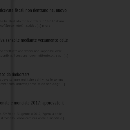
e ricevute fiscali non rientrano nel nuovo
e ha illustrato, con la circolare n.1/2017, alcuni
more
ovo “Spesometro”. Il suddet [...]
va sanabile mediante versamento delle
no effettuate operazioni non imponibili oltre il
ponibile, il cessionario/committente, oltre al r [...]
cato da rimborsare
o deve sempre restituire a chi vince le somme
i contributo unificato, anche se ciò non &egr [...]
ionale e mondiale 2017: approvato il
 22470 del 31 gennaio 2017, l’Agenzia delle
il modello Consolidato nazionale e mondiale [...]