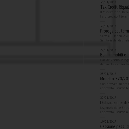
31/01/2017
Tax Credit Riqual
Il Ministero dei Beni
ha prorogato il termi
30/01/2017
Proroga del termi
Slitta al 9 febbraio 
Sanitaria dei dati rel
27/01/2017
Beni immobili e 
Dal 2017 sono in vigo
di immobile ai fini Iv
25/01/2017
Modello 770/201
Con provvedimento d
approvato il nuovo Mo
20/01/2017
Dichiarazione di 
L'Agenzia delle Entr
approvato il nuovo mo
19/01/2017
Cessione pezzi di