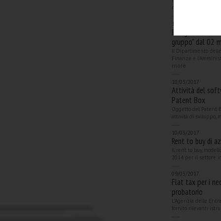
febbraio 2017, pubblic
more
15/03/2017
In vigore l'accord
gruppo” dal 02 
Il Dipartimento dell
Finanze e l’Amminist
more
10/03/2017
Attività del soft
Patent Box
Oggetto del Patent Bo
attività di sviluppo,
10/03/2017
Rent to buy di a
Il rent to buy, model
2014 per il settore i
09/03/2017
Flat tax per i ne
probatorio
L’Agenzia delle Entr
fornito rilevanti istr