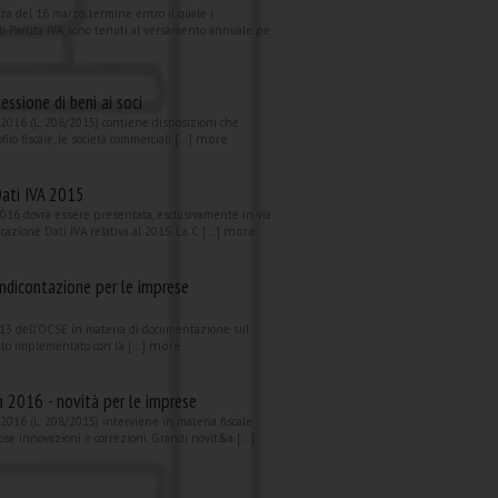
za del 16 marzo, termine entro il quale i
 di Partita IVA sono tenuti al versamento annuale pe
ssione di beni ai soci
à 2016 (L. 208/2015) contiene disposizioni che
more
filo fiscale, le società commerciali [...]
ati IVA 2015
 2016 dovrà essere presentata, esclusivamente in via
more
cazione Dati IVA relativa al 2015. La C [...]
endicontazione per le imprese
an 13 dell’OCSE in materia di documentazione sul
more
ato implementato con l’a [...]
tà 2016 - novità per le imprese
 2016 (L. 208/2015) interviene in materia fiscale
e innovazioni e correzioni. Grandi novit&a [...]