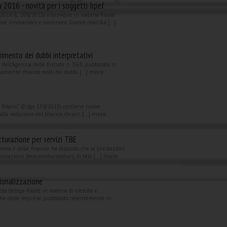
à 2016 - novità per i soggetti Irpef
 2016 (L. 208/2015) interviene in materia fiscale
e innovazioni e correzioni. Grandi novit&a [...]
rimento dei dubbi interpretativi
e dell’Agenzia delle Entrate n. 36/E, pubblicata in
more
nalmente chiarito molti dei dubbi [...]
o Bilanci” (D.lgs. 139/2015) contiene nuove
more
alla redazione del bilancio d’eserc [...]
tturazione per servizi TBE
nomia e delle finanze ha disposto che le prestazioni
more
unicazione (telecommunication), di tele [...]
ionalizzazione
ella delega fiscale in materia di crescita e
ne delle imprese, pubblicato recentemente in