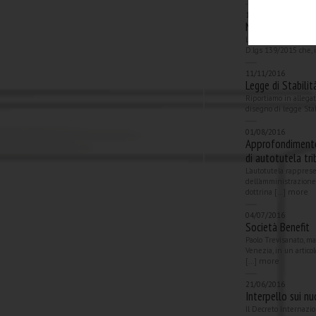
14/11/2016
Novità sui bilanc
Le regole della conta
D.lgs 139/2015 che, in
11/11/2016
Legge di Stabilit
Riportiamo in allegat
disegno di legge Stab
01/08/2016
Approfondimento
di autotutela tri
L'autotutela rappres
dell'amministrazione,
more
dottrina [...]
04/07/2016
Società Benefit
Paolo Trevisanato, m
Venezia, in un artico
more
[...]
21/06/2016
Interpello sui nu
Il Decreto Internazio