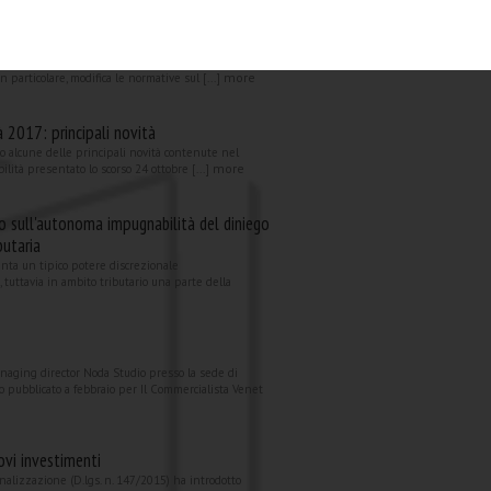
i d’esercizio e consolidati 2016
bilità stanno subendo importanti riforme grazie al
more
 particolare, modifica le normative sul [...]
à 2017: principali novità
o alcune delle principali novità contenute nel
more
ilità presentato lo scorso 24 ottobre [...]
 sull'autonoma impugnabilità del diniego
butaria
enta un tipico potere discrezionale
 tuttavia in ambito tributario una parte della
anaging director Noda Studio presso la sede di
lo pubblicato a febbraio per Il Commercialista Venet
ovi investimenti
nalizzazione (D.lgs. n. 147/2015) ha introdotto