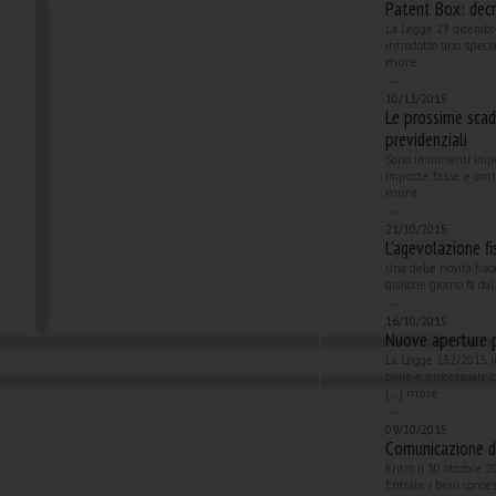
Patent Box: dec
La Legge 23 dicembre
introdotto uno specia
more
10/11/2015
Le prossime scad
previdenziali
Sono imminenti impo
imposte, tasse e cont
more
21/10/2015
L'agevolazione 
Una delle novità fisc
qualche giorno fa dal 
16/10/2015
Nuove aperture p
La Legge 132/2015 in
civile e processuale
more
[...]
09/10/2015
Comunicazione di
Entro il 30 ottobre 
Entrate i beni concess