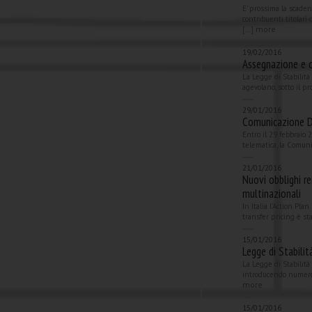
E' prossima la scaden
contribuenti titolari
more
[...]
19/02/2016
Assegnazione e ce
La Legge di Stabilit
agevolano, sotto il pro
29/01/2016
Comunicazione D
Entro il 29 febbraio
telematica, la Comuni
21/01/2016
Nuovi obblighi r
multinazionali
In Italia l’Action Pl
transfer pricing è st
15/01/2016
Legge di Stabili
La Legge di Stabilità
introducendo numeros
more
15/01/2016