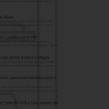
 investimenti, una nuova tipologia di inter [...]
to Bilanci
lega contenuta nella L. 7 ottobre 2014, n. 154
more
esercizio e consolidati, ha comportato [...]
r: i contributi per le PMI
va Sabatini-Ter” ridefinisce le regole per la
more
volazioni a favore delle PMI che acquist [...]
a per attività di ricerca e sviluppo
ta, tutti i chiarimenti dell’Agenzia delle Entrate
more
nvestimenti in determinate attivit&a [...]
rnitori: trasmissione telematica entro il
ornitori relativi all’anno 2015 dovranno essere
more
mente all’Agenzia delle Entrate tramite [...]
e: Saldo IVA 2015 e Tassa annuale Libri