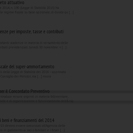
reto attuativo
 2014, n. 190 (Legge di Stabilità 2015) ha
le regime fiscale su base opzionale, di durata qu [...]
enze per imposte, tasse e contributi
rtanti scadenze in materia di versamento delle
ributi previdenziali: lunedì 30 novembre: v [...]
fiscale del super-ammortamento
ali della Legge di Stabilità del 2016 – approvata
more
Consiglio dei Ministri, ma [...]
er il Concordato Preventivo
troduce misure urgenti in materia fallimentare,
 civile e di organizzazione e funzionamento dell&rsq
 beni e finanziamenti del 2014
2015 devono essere comunicati all’Agenzia delle
i in godimento ai soci o familiari e i finan [...]