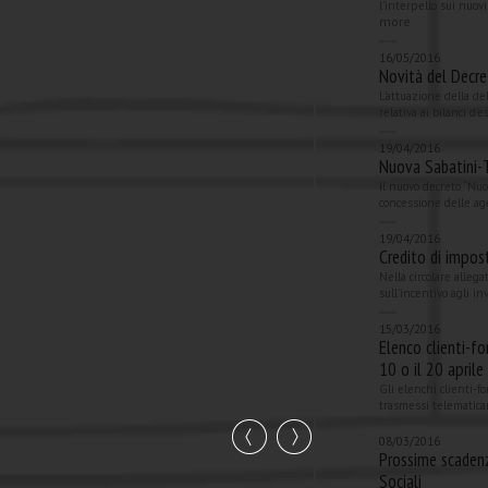
l’interpello sui nuovi
more
16/05/2016
Novità del Decre
L’attuazione della de
relativa ai bilanci d’
19/04/2016
Nuova Sabatini-Te
Il nuovo decreto “Nuo
concessione delle age
19/04/2016
Credito di impost
Nella circolare allega
sull'incentivo agli i
15/03/2016
Elenco clienti-fo
10 o il 20 aprile
Gli elenchi clienti-f
trasmessi telematica
08/03/2016
Prossime scadenz
Sociali