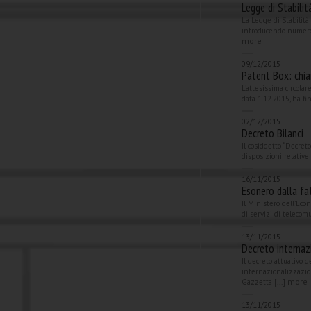
Legge di Stabilit
La Legge di Stabilità
introducendo numeros
more
09/12/2015
Patent Box: chia
L’attesissima circolar
data 1.12.2015, ha fi
02/12/2015
Decreto Bilanci
Il cosiddetto “Decret
disposizioni relative 
16/11/2015
Esonero dalla fa
Il Ministero dell’Eco
di servizi di telecom
13/11/2015
Decreto internaz
Il decreto attuativo d
internazionalizzazio
more
Gazzetta [...]
13/11/2015