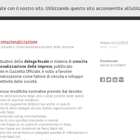
ite con il nostro sito. Utilizzando questo sito acconsentite all'util
ternazionalizzazione
Milano 13/11/2015
 crescita e l’internazionalizzazione delle imprese
Noda Studio
o residenti senza obbligo di interpello
ttuativo della
delega fiscale
in materia di
crescita
Downloads
scarica la circolare
ionalizzazione delle imprese
, pubblicato
ate con proprio Provvedimento dell’8 marzo u.s. ha
e in Gazzetta Ufficiale, è volto a favorire
more
uzioni operative per poter benefici [...]
onalizzazione come fattore di crescita e sviluppo
titività delle società.
ornitori anno 2016
rose modifiche normative previste dal decreto:
elenchi clienti-fornitori relativi all’anno 2016
ne dell'esenzione degli utili e delle perdite delle stabili
ioni di imprese residenti;
more
messi telematicamente all’Agenzia del [...]
e del pagamento dell’exit tax anche in caso di
nto di attivi collegati ad una stabile organizzazione nel
dello Stato;
marzo 2017 e nuovi modelli di
ento del ruling internazionale;
ne di uno specifico interpello in merito
ntento
ento fiscale di un piano di investimento in Italia;
rtanti scadenze in termini di versamento e una
me fiscale per dividendi da Paesi black list;
 materia di lettere di intento. Entro il 16 marzo 201
Paesi che consentono un adeguato scambio di informazioni e
nto black list;