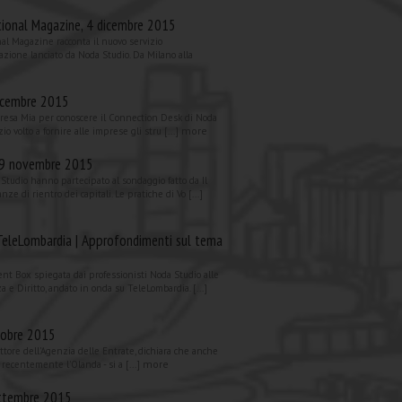
tional Magazine, 4 dicembre 2015
al Magazine racconta il nuovo servizio
azione lanciato da Noda Studio. Da Milano alla
dicembre 2015
mpresa Mia per conoscere il Connection Desk di Noda
more
zio volto a fornire alle imprese gli stru [...]
 29 novembre 2015
 Studio hanno partecipato al sondaggio fatto da Il
nze di rientro dei capitali. Le pratiche di Vo [...]
TeleLombardia | Approfondimenti sul tema
ent Box spiegata dai professionisti Noda Studio alle
 e Diritto, andato in onda su TeleLombardia. [...]
ttobre 2015
ettore dell'Agenzia delle Entrate, dichiara che anche
more
to recentemente l'Olanda - si a [...]
ttembre 2015