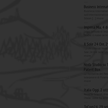
Business Interna
Business Internation
sull'internazionalizz
more
Silicon [...]
Impresa Mia, 4 
Leggi l'articolo di I
Studio: il nuovo servi
Il Sole 24 Ore,
I professionisti Noda
Sole 24 Ore sulle ista
more
Noda Studio su 
Patent Box
La normativa del Pat
telecamere di Finanza
more
Italia Oggi, 2 o
Rossella Orlandi, dir
l'Italia - come ha fat
TgCom24, 29 se