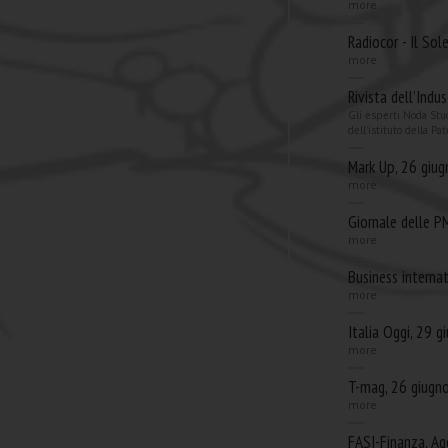
more
Radiocor - Il So
more
Rivista dell’Indu
Gli esperti Noda Stud
dell'istituto della Pa
Mark Up, 26 giu
more
Giornale delle P
more
Business interna
more
Italia Oggi, 29 
more
T-mag, 26 giugn
more
FASI-Finanza, Age