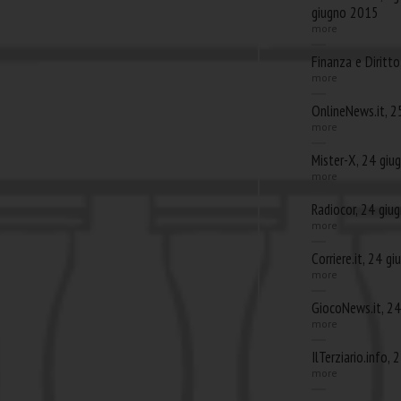
giugno 2015
more
Finanza e Diritt
more
OnlineNews.it, 
more
Mister-X, 24 gi
more
Radiocor, 24 giu
more
Corriere.it, 24 g
more
GiocoNews.it, 2
more
IlTerziario.info,
more