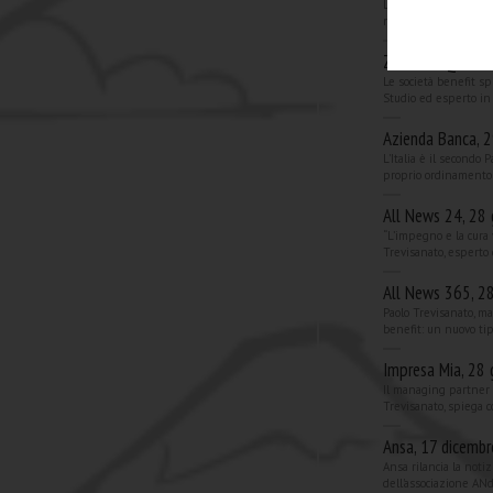
La Legge di Stabilit
nuovo tipo di società 
ZeroVentiQuattr
Le società benefit s
Studio ed esperto in
Azienda Banca, 
L'Italia è il secondo
proprio ordinamento l
All News 24, 28
“L’impegno e la cura 
Trevisanato, esperto 
All News 365, 2
Paolo Trevisanato, m
benefit: un nuovo tipo
Impresa Mia, 28
Il managing partner 
Trevisanato, spiega c
Ansa, 17 dicemb
Ansa rilancia la noti
dell'associazione ANd