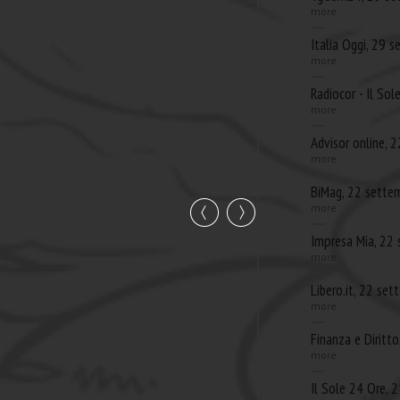
more
Italia Oggi, 29 
more
Radiocor - Il So
more
Advisor online, 
more
BiMag, 22 sette
more
Impresa Mia, 22
more
Libero.it, 22 se
more
Finanza e Diritt
more
Il Sole 24 Ore,