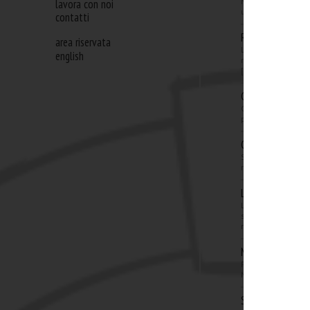
lavora con noi
Noda Studio racconta
un'autentica rivoluzio
contatti
Rassegna stampa
area riservata
Le tematiche del conv
english
risparmiando con l’A
more
[...]
Guido De Vecchi 
Guido De Vecchi, par
parla delle società in
Corriere della S
Si è tenuto ieri il c
nella cultura, risparm
La Repubblica, 
L'articolo, illustrand
supporto del recuper
more
MediaKey.tv, 1 f
Paolo Trevisanato, e
Noda Studio, illustra 
Social Media Man