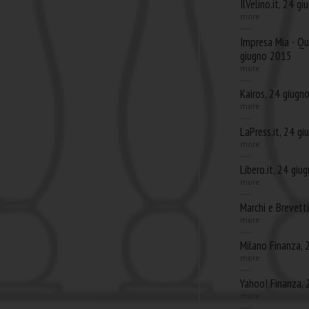
IlVelino.it, 24 g
more
Impresa Mia - Qu
giugno 2015
more
Kairos, 24 giugn
more
LaPress.it, 24 g
more
Libero.it, 24 gi
more
Marchi e Brevett
more
Milano Finanza,
more
Yahoo! Finanza,
more