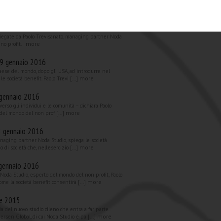
à 2016 ha introdotto nel nostro ordinamento un
more
che, nell’esercizio di un&rsquo [...]
o, 1 febbraio 2016
piegate da Paolo Trevisanato, managing partner Noda
more
 no profit.
29 gennaio 2016
 Paese del mondo, dopo gli USA, ad introdurre nel
more
e società benefit. Paolo Trevi [...]
 gennaio 2016
verso gli individui e le comunità – dichiara Paolo
more
del mondo del non prof [...]
8 gennaio 2016
anaging partner Noda Studio, spiega le società
more
 di società che, nell’esercizio [...]
 gennaio 2016
Noda Studio, esperto del mondo del non profit, Paolo
more
ome la società benefit consentirà [...]
re 2015
zia del nuovo studio cileno che entra a far parte
more
ersen Global, di cui Noda Studio è pa [...]